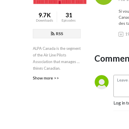
Si vo
9.7K
31
Canad
Downloads
Episodes
des t
RSS
1
ALPA Canada is the segment
of the Air Line Pilots
Comment
Association that manages all
things Canadian,
representing the interests of
Show more >>
nearly 14 thousand
professional Canadian
pilots, who operate a
diverse range of aircraft at
Log in t
22 different airlines.